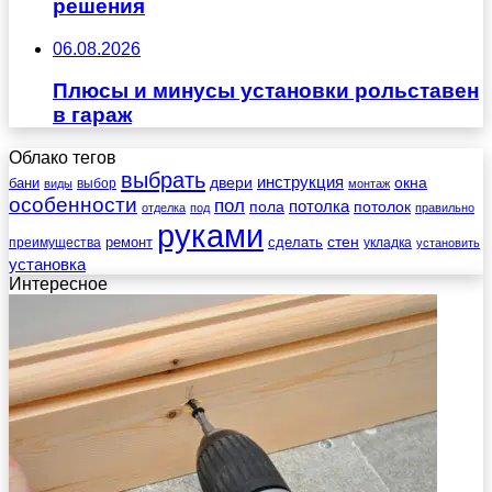
решения
06.08.2026
Плюсы и минусы установки рольставен
в гараж
Облако тегов
выбрать
инструкция
бани
двери
окна
виды
выбор
монтаж
особенности
пол
пола
потолка
потолок
отделка
под
правильно
руками
стен
ремонт
сделать
преимущества
укладка
установить
установка
Интересное