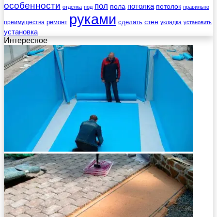
особенности
пол
пола
потолка
потолок
отделка
под
правильно
руками
стен
ремонт
сделать
преимущества
укладка
установить
установка
Интересное