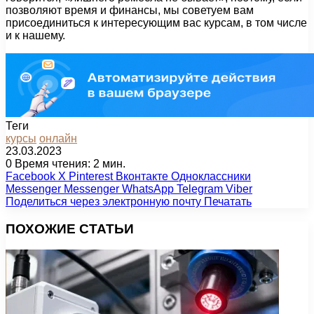
позволяют время и финансы, мы советуем вам
присоединиться к интересующим вас курсам, в том числе
и к нашему.
Теги
курсы
онлайн
23.03.2023
0
Время чтения: 2 мин.
Facebook
X
Pinterest
Вконтакте
Одноклассники
Messenger
Messenger
WhatsApp
Telegram
Viber
Поделиться через электронную почту
Печатать
ПОХОЖИЕ СТАТЬИ