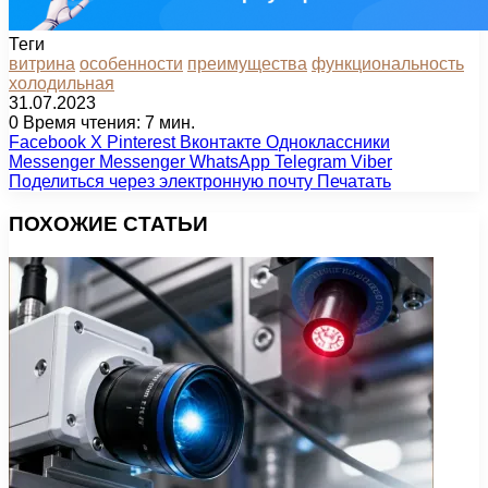
Теги
витрина
особенности
преимущества
функциональность
холодильная
31.07.2023
0
Время чтения: 7 мин.
Facebook
X
Pinterest
Вконтакте
Одноклассники
Messenger
Messenger
WhatsApp
Telegram
Viber
Поделиться через электронную почту
Печатать
ПОХОЖИЕ СТАТЬИ