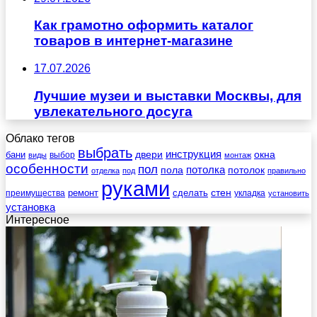
Как грамотно оформить каталог
товаров в интернет-магазине
17.07.2026
Лучшие музеи и выставки Москвы, для
увлекательного досуга
Облако тегов
выбрать
инструкция
бани
двери
окна
виды
выбор
монтаж
особенности
пол
пола
потолка
потолок
отделка
под
правильно
руками
стен
ремонт
сделать
преимущества
укладка
установить
установка
Интересное