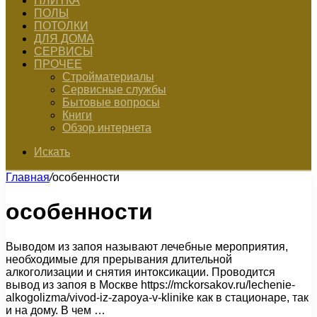
ПЛИТКА
ПОЛЫ
ПОТОЛКИ
ДЛЯ ДОМА
СЕРВИСЫ
ПРОЧЕЕ
Стройматериалы
Сервисные службы
Бытовые вопросы
Книги
Обзор интернета
Искать
Главная
/
особенности
особенности
Выводом из запоя называют лечебные мероприятия,
необходимые для прерывания длительной
алкоголизации и снятия интоксикации. Проводится
вывод из запоя в Москве https://mckorsakov.ru/lechenie-
alkogolizma/vivod-iz-zapoya-v-klinike как в стационаре, так
и на дому. В чем …