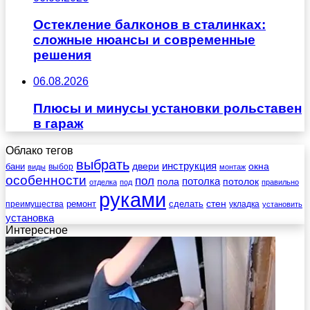
Остекление балконов в сталинках:
сложные нюансы и современные
решения
06.08.2026
Плюсы и минусы установки рольставен
в гараж
Облако тегов
выбрать
инструкция
бани
двери
окна
виды
выбор
монтаж
особенности
пол
пола
потолка
потолок
отделка
под
правильно
руками
стен
ремонт
сделать
преимущества
укладка
установить
установка
Интересное