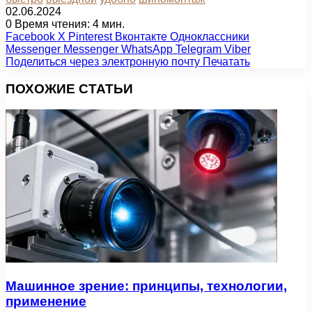
02.06.2024
0
Время чтения: 4 мин.
Facebook
X
Pinterest
Вконтакте
Одноклассники
Messenger
Messenger
WhatsApp
Telegram
Viber
Поделиться через электронную почту
Печатать
ПОХОЖИЕ СТАТЬИ
Машинное зрение: принципы, технологии,
применение