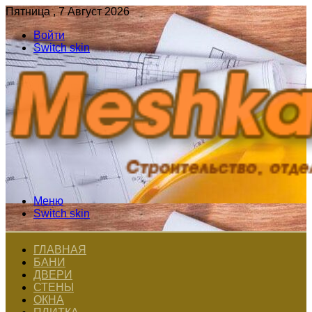
Пятница , 7 Август 2026
Войти
Switch skin
Меню
Switch skin
ГЛАВНАЯ
БАНИ
ДВЕРИ
СТЕНЫ
ОКНА