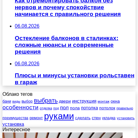
Как отремонтировать балкон без
нервов и почему спокойствие
начинается с правильного решения
06.08.2026
Остекление балконов в сталинках:
сложные нюансы и современные
решения
06.08.2026
Плюсы и минусы установки рольставен
в гараж
Облако тегов
выбрать
инструкция
бани
двери
окна
виды
выбор
монтаж
особенности
пол
пола
потолка
потолок
отделка
под
правильно
руками
стен
ремонт
сделать
преимущества
укладка
установить
установка
Интересное