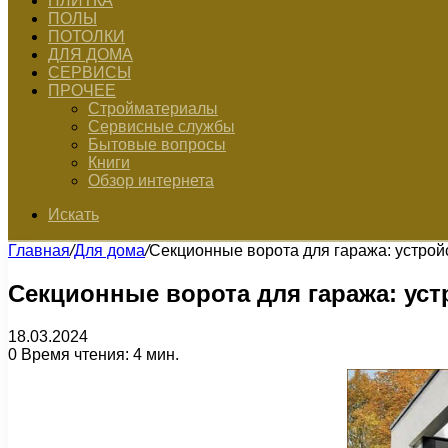
ПЛИТКА
ПОЛЫ
ПОТОЛКИ
ДЛЯ ДОМА
СЕРВИСЫ
ПРОЧЕЕ
Стройматериалы
Сервисные службы
Бытовые вопросы
Книги
Обзор интернета
Искать
Главная
/
Для дома
/
Секционные ворота для гаража: устройс
Секционные ворота для гаража: уст
18.03.2024
0
Время чтения: 4 мин.