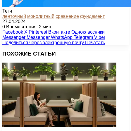
Теги
ленточный
монолитный
сравнение
фундамент
27.04.2024
0
Время чтения: 2 мин.
Facebook
X
Pinterest
Вконтакте
Одноклассники
Messenger
Messenger
WhatsApp
Telegram
Viber
Поделиться через электронную почту
Печатать
ПОХОЖИЕ СТАТЬИ