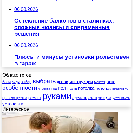
06.08.2026
Остекление балконов в сталинках:
сложные нюансы и современные
решения
06.08.2026
Плюсы и минусы установки рольставен
в гараж
Облако тегов
выбрать
инструкция
бани
двери
окна
виды
выбор
монтаж
особенности
пол
пола
потолка
потолок
отделка
под
правильно
руками
стен
ремонт
сделать
преимущества
укладка
установить
установка
Интересное