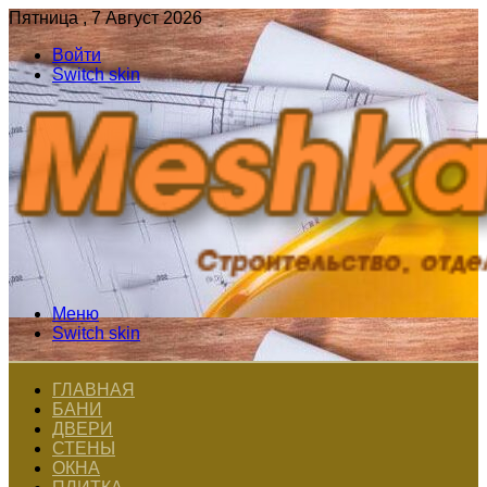
Пятница , 7 Август 2026
Войти
Switch skin
Меню
Switch skin
ГЛАВНАЯ
БАНИ
ДВЕРИ
СТЕНЫ
ОКНА