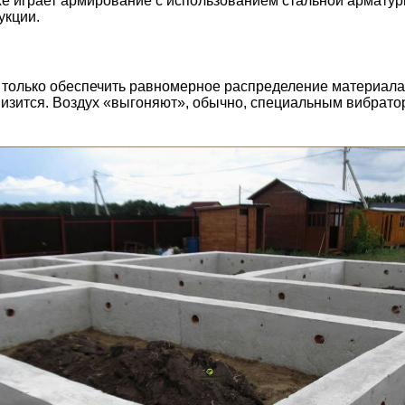
кже играет армирование с использованием стальной армату
укции.
е только обеспечить равномерное распределение материала 
низится. Воздух «выгоняют», обычно, специальным вибраторо