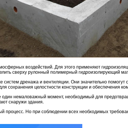
т атмосферных воздействий. Для этого применяют гидроизол
телить сверху рулонный полимерный гидроизолирующий мат
ке систем дренажа и вентиляции. Они значительно помогут 
для сохранения целостности конструкции и обеспечения к
 один немаловажный момент, необходимый для предотвращ
ают снаружи здания.
й процесс. Но при соблюдении всех необходимых требован