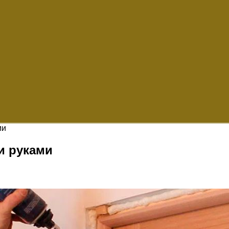
ми
и руками