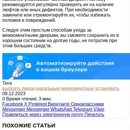
рекомендуется регулярно проверять их на наличие
люфтов или иных дефектов. При необходимости
замените или отремонтируйте их, чтобы избежать
поломок и повреждений.
Следуя этим простым способам ухода за
межкомнатными дверьми, вы сможете сохранить их в
хорошем состоянии на долгие годы, не потратив при
этом больших средств.
Теги
выбрать
двери
идеальные
межкомнатные
установить
09.12.2023
0
Время чтения: 3 мин.
Facebook
X
Pinterest
Вконтакте
Одноклассники
Messenger
Messenger
WhatsApp
Telegram
Viber
Поделиться через электронную почту
Печатать
ПОХОЖИЕ СТАТЬИ