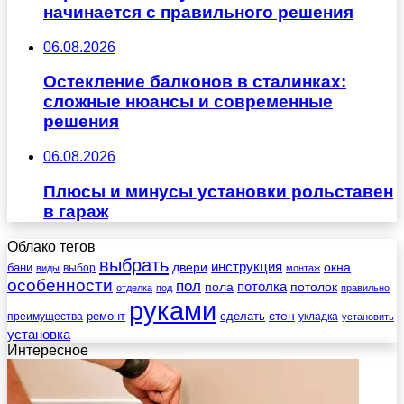
начинается с правильного решения
06.08.2026
Остекление балконов в сталинках:
сложные нюансы и современные
решения
06.08.2026
Плюсы и минусы установки рольставен
в гараж
Облако тегов
выбрать
инструкция
бани
двери
окна
виды
выбор
монтаж
особенности
пол
пола
потолка
потолок
отделка
под
правильно
руками
стен
ремонт
сделать
преимущества
укладка
установить
установка
Интересное