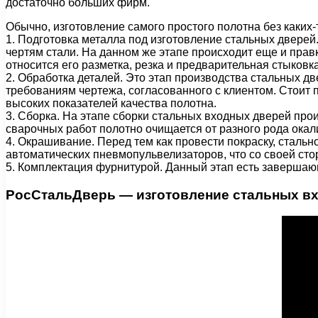
достаточно больших фирм.
Обычно, изготовление самого простого полотна без каких-
1. Подготовка металла под изготовление стальных дверей.
чертям стали. На данном же этапе происходит еще и правк
относится его разметка, резка и предварительная стыковк
2. Обработка деталей. Это этап производства стальных дв
требованиям чертежа, согласованного с клиентом. Стоит 
высоких показателей качества полотна.
3. Сборка. На этапе сборки стальных входных дверей прои
сварочных работ полотно очищается от разного рода окал
4. Окрашивание. Перед тем как провести покраску, стал
автоматических пневмопульвелизаторов, что со своей сто
5. Комплектация фурнитурой. Данный этап есть завершающ
РосСтальДверь — изготовление стальных вх