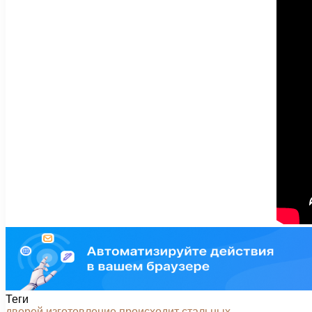
Теги
дверей
изготовление
происходит
стальных