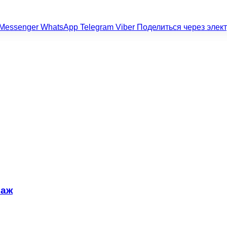
Messenger
WhatsApp
Telegram
Viber
Поделиться через элек
раж