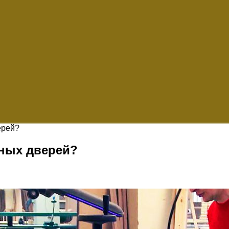
ерей?
ьных дверей?