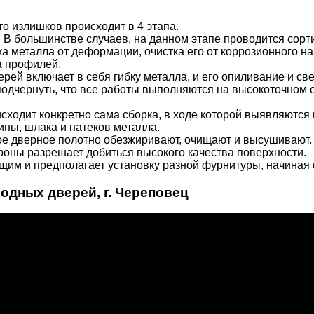
то излишков происходит в 4 этапа.
 В большинстве случаев, на данном этапе проводится сорти
а металла от деформации, очистка его от коррозионного нал
а профилей.
ерей включает в себя гибку металла, и его опиливание и св
подчернуть, что все работы выполняются на высокоточном 
сходит конкретно сама сборка, в ходе которой выявляются 
ины, шлака и натеков металла.
ьное дверное полотно обезжиривают, очищают и высушивают
роны разрешает добиться высокого качества поверхности.
им и предполагает установку разной фурнитуры, начиная о
одных дверей, г. Череповец