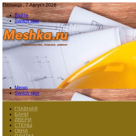
Пятница , 7 Август 2026
Войти
Switch skin
Меню
Switch skin
ГЛАВНАЯ
БАНИ
ДВЕРИ
СТЕНЫ
ОКНА