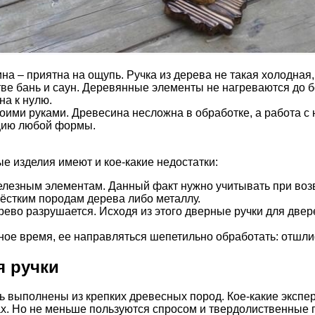
 – приятна на ощупь. Ручка из дерева не такая холодная, 
ве бань и саун. Деревянные элементы не нагреваются до б
на к нулю.
воими руками. Древесина несложна в обработке, а работа с
кцию любой формы.
 изделия имеют и кое-какие недостатки:
лезным элементам. Данный факт нужно учитывать при возв
жёстким породам дерева либо металлу.
ево разрушается. Исходя из этого дверные ручки для двер
ое время, ее направляться шепетильно обработать: отшли
я ручки
 выполнены из крепких древесных пород. Кое-какие экспе
ах. Но не меньше пользуются спросом и твердолиственные