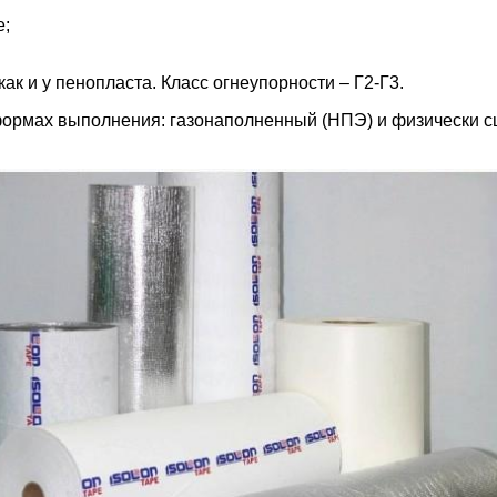
е;
к и у пенопласта. Класс огнеупорности – Г2-Г3.
формах выполнения: газонаполненный (НПЭ) и физически 