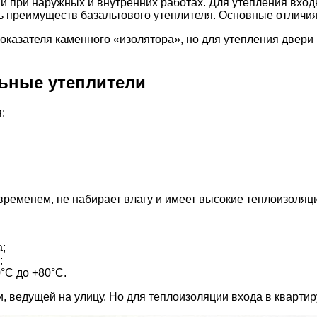
 при наружных и внутренних работах. Для утепления входн
ь преимуществ базальтового утеплителя. Основные отличия
казателя каменного «изолятора», но для утепления двери э
ьные утеплители
:
временем, не набирает влагу и имеет высокие теплоизоляц
;
;
°С до +80°С.
, ведущей на улицу. Но для теплоизоляции входа в квартир