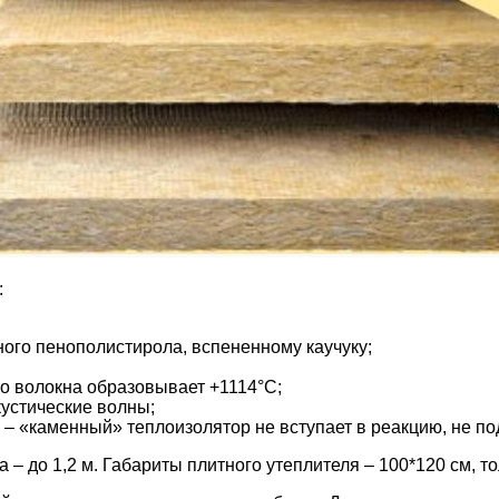
:
ного пенополистирола, вспененному каучуку;
о волокна образовывает +1114°С;
кустические волны;
 – «каменный» теплоизолятор не вступает в реакцию, не п
– до 1,2 м. Габариты плитного утеплителя – 100*120 см, т