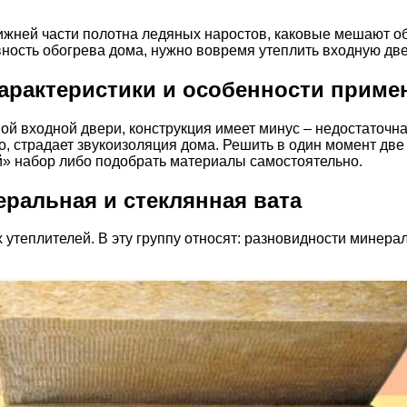
жней части полотна ледяных наростов, каковые мешают о
ность обогрева дома, нужно вовремя утеплить входную две
характеристики и особенности приме
 входной двери, конструкция имеет минус – недостаточна
о, страдает звукоизоляция дома. Решить в один момент дв
й» набор либо подобрать материалы самостоятельно.
ральная и стеклянная вата
теплителей. В эту группу относят: разновидности минерал