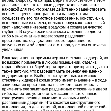
перепланировку квартиры. Верным ассистентом в этом
деле являются стеклянные двери, каковые являются
находкой для тех, кто желает действенно задействовать
все имеющееся пространство и наряду с этим
осуществить его грамотное зонирование. Конструкции,
выполненные из стекла, вольно пропускают солнечный
свет, наполняя интерьер воздухом и создавая чувство
глубины. В случае если физически стеклянные двери
либо межкомнатные перегородки разделяют
пространство, осуществляя его зонирование, то
визуально они объединяют его, наряду с этим оптически
увеличивая.
Благодаря неповторимым чертям стеклянных дверей, их
возможно применять в любом помещении, отделив
гардеробную от общей территории, территорию отдыха а
также детскую, что разрешит быть ребенку неизменно
под присмотром. Выбор конструктивных изюминок
стеклянных дверей кроме этого имеет значение – в ходе
зонирования пространства вы имеете возможность
применять еле заметные раздвижные стеклянные двери
либо, напротив, установить массивные стеклянные
конструкции, оснащенные маятниковыми либо
распашными дверями. Что касается конструктивного
выполнения, то для гостиной, выполненной в стиле хай-