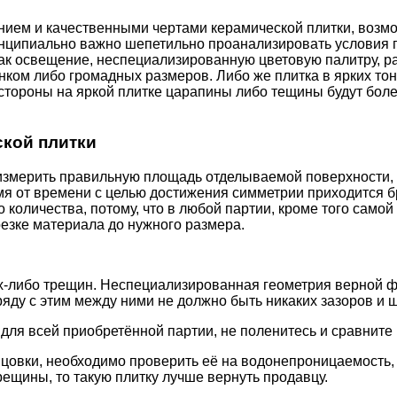
ением и качественными чертами керамической плитки, возмо
ринципиально важно шепетильно проанализировать условия 
ак освещение, неспециализированную цветовую палитру, ра
ком либо громадных размеров. Либо же плитка в ярких тон
 стороны на яркой плитке царапины либо тещины будут боле
ской плитки
измерить правильную площадь отделываемой поверхности, и
емя от времени с целью достижения симметрии приходится б
количества, потому, что в любой партии, кроме того самой
резке материала до нужного размера.
ких-либо трещин. Неспециализированная геометрия верной 
ряду с этим между ними не должно быть никаких зазоров и 
 для всей приобретённой партии, не поленитесь и сравните 
ицовки, необходимо проверить её на водонепроницаемость,
трещины, то такую плитку лучше вернуть продавцу.