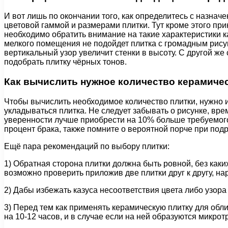
И вот лишь по окончании того, как определитесь с назнач
цветовой гаммой и размерами плитки. Тут кроме этого п
необходимо обратить внимание на такие характеристики к
мелкого помещения не подойдет плитка с громадным рисун
вертикальный узор увеличит стенки в высоту. С другой же
подобрать плитку чёрных тонов.
Как вычислить нужное количество керамиче
Чтобы вычислить необходимое количество плитки, нужно 
укладываться плитка. Не следует забывать о рисунке, вр
уверенности лучше приобрести на 10% больше требуемого 
процент брака, также помните о вероятной порче при под
Ещё пара рекомендаций по выбору плитки:
1) Обратная сторона плитки должна быть ровной, без ка
возможно проверить приложив две плитки друг к другу, на
2) Дабы избежать казуса несоответствия цвета либо узора
3) Перед тем как применять керамическую плитку для обл
на 10-12 часов, и в случае если на ней образуются микро