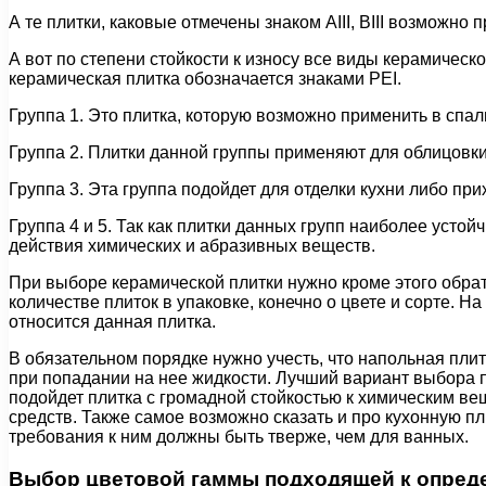
А те плитки, каковые отмечены знаком AIII, BIII возможно
А вот по степени стойкости к износу все виды керамическ
керамическая плитка обозначается знаками PEI.
Группа 1. Это плитка, которую возможно применить в спал
Группа 2. Плитки данной группы применяют для облицовки
Группа 3. Эта группа подойдет для отделки кухни либо пр
Группа 4 и 5. Так как плитки данных групп наиболее усто
действия химических и абразивных веществ.
При выборе керамической плитки нужно кроме этого обрат
количестве плиток в упаковке, конечно о цвете и сорте. 
относится данная плитка.
В обязательном порядке нужно учесть, что напольная плит
при попадании на нее жидкости. Лучший вариант выбора п
подойдет плитка с громадной стойкостью к химическим ве
средств. Также самое возможно сказать и про кухонную пли
требования к ним должны быть тверже, чем для ванных.
Выбор цветовой гаммы подходящей к опред