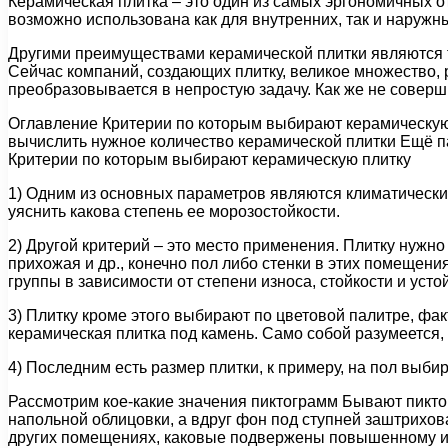
Керамическая плитка – это один из самых эргономичных о
возможно использована как для внутренних, так и наружны
Другими преимуществами керамической плитки являются так
Сейчас компаний, создающих плитку, великое множество, 
преобразовывается в непростую задачу. Как же не соверш
Оглавление Критерии по которым выбирают керамическую
вычислить нужное количество керамической плитки Ещё п
Критерии по которым выбирают керамическую плитку
1) Одним из основных параметров являются климатически
уяснить какова степень ее морозостойкости.
2) Другой критерий – это место применения. Плитку нужно
прихожая и др., конечно пол либо стенки в этих помещени
группы в зависимости от степени износа, стойкости и уст
3) Плитку кроме этого выбирают по цветовой палитре, факт
керамическая плитка под камень. Само собой разумеется, 
4) Последним есть размер плитки, к примеру, на пол выби
Рассмотрим кое-какие значения пиктограмм Бывают пиктог
напольной облицовки, а вдруг фон под ступней заштрихов
других помещениях, каковые подвержены повышенному изн