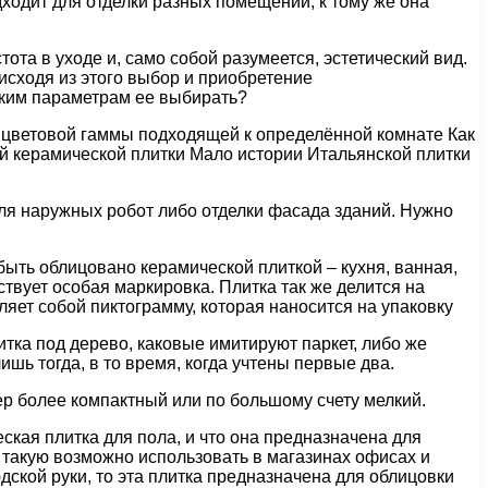
ходит для отделки разных помещений, к тому же она
ота в уходе и, само собой разумеется, эстетический вид.
исходя из этого выбор и приобретение
аким параметрам ее выбирать?
 цветовой гаммы подходящей к определённой комнате Как
й керамической плитки Мало истории Итальянской плитки
для наружных робот либо отделки фасада зданий. Нужно
быть облицовано керамической плиткой – кухня, ванная,
твует особая маркировка. Плитка так же делится на
ляет собой пиктограмму, которая наносится на упаковку
литка под дерево, каковые имитируют паркет, либо же
шь тогда, в то время, когда учтены первые два.
ер более компактный или по большому счету мелкий.
ская плитка для пола, и что она предназначена для
 такую возможно использовать в магазинах офисах и
ской руки, то эта плитка предназначена для облицовки