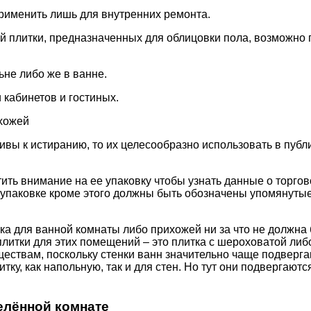
 применить лишь для внутренних ремонта.
ой плитки, предназначенных для облицовки пола, возможно 
ьне либо же в ванне.
 кабинетов и гостиных.
ихожей
йчивы к истиранию, то их целесообразно использовать в пуб
ить внимание на ее упаковку чтобы узнать данные о торгов
На упаковке кроме этого должны быть обозначены упомянуты
ка для ванной комнаты либо прихожей ни за что не должна 
литки для этих помещений – это плитка с шероховатой либ
ществам, поскольку стенки ванн значительно чаще подверг
тку, как напольную, так и для стен. Но тут они подвергают
елённой комнате