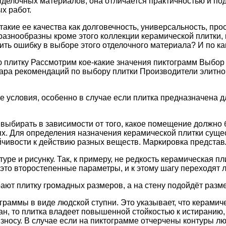
тделочных материалов, она отличается практичностью и под
х работ.
ие ее качества как долговечность, универсальность, прост
разнообразны кроме этого коллекции керамической плитки, 
ить ошибку в выборе этого отделочного материала? И по к
 плитку Рассмотрим кое-какие значения пиктограмм Выбор
ара рекомендаций по выбору плитки Производители элитно
е условия, особенно в случае если плитка предназначена 
 выбирать в зависимости от того, какое помещение должно 
ях. Для определения назначения керамической плитки сущес
ойчивости к действию разных веществ. Маркировка представ
уре и рисунку. Так, к примеру, не редкость керамическая п
это второстепенные параметры, и к этому шагу переходят ли
рают плитку громадных размеров, а на стену подойдёт разм
раммы в виде людской ступни. Это указывает, что керамиче
ан, то плитка владеет повышенной стойкостью к истиранию,
осу. В случае если на пиктограмме отчерчены контуры люд