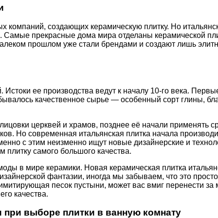
и
 компаний, создающих керамическую плитку. Но итальянска
ны. Самые прекрасные дома мира отделаны керамической пл
алеком прошлом уже стали брендами и создают лишь элитную
. Истоки ее производства ведут к началу 10-го века. Перв
добывалось качественное сырье — особенный сорт глины, б
блицовки церквей и храмов, позднее её начали применять 
мков. Но современная итальянская плитка начала производи
енно с этим неизменно ищут новые дизайнерские и техноло
м плитку самого большого качества.
моды в мире керамики. Новая керамическая плитка итальян
айнерской фантазии, иногда мы забываем, что это просто 
имитирующая песок пустыни, может вас вмиг перенести за 
его качества.
ри выборе плитки в ванную комнату