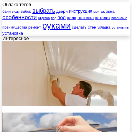
Облако тегов
выбрать
инструкция
бани
двери
окна
виды
выбор
монтаж
особенности
пол
пола
потолка
потолок
отделка
под
правильно
руками
стен
ремонт
сделать
преимущества
укладка
установить
установка
Интересное