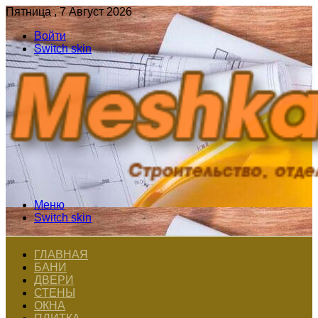
Пятница , 7 Август 2026
Войти
Switch skin
Меню
Switch skin
ГЛАВНАЯ
БАНИ
ДВЕРИ
СТЕНЫ
ОКНА