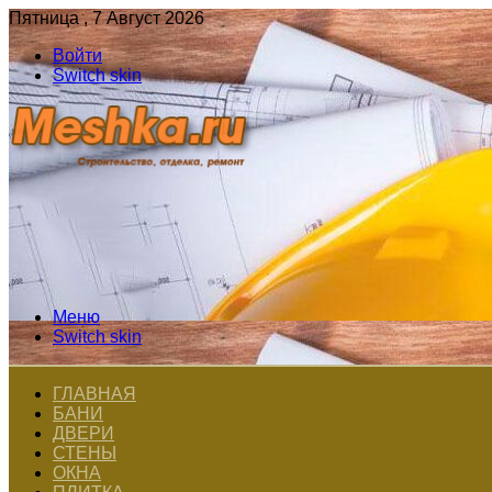
Пятница , 7 Август 2026
Войти
Switch skin
Меню
Switch skin
ГЛАВНАЯ
БАНИ
ДВЕРИ
СТЕНЫ
ОКНА