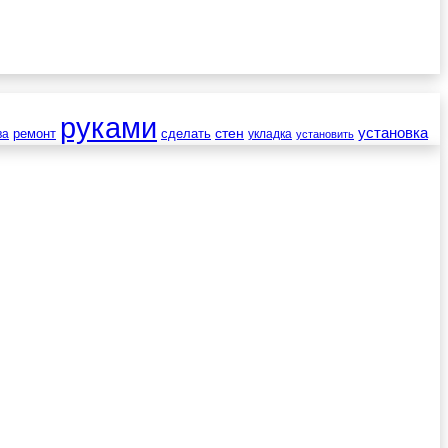
руками
установка
стен
ремонт
сделать
ва
укладка
установить