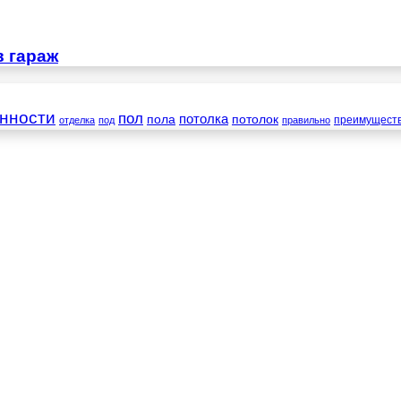
в гараж
нности
пол
пола
потолка
потолок
преимущест
отделка
под
правильно