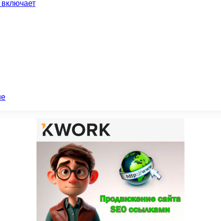
 включает
ие