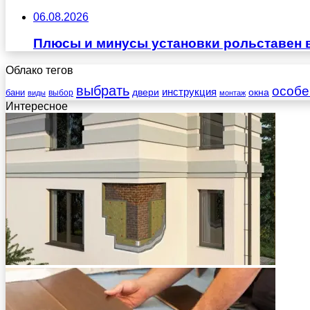
06.08.2026
Плюсы и минусы установки рольставен 
Облако тегов
выбрать
особе
инструкция
бани
двери
окна
виды
выбор
монтаж
Интересное