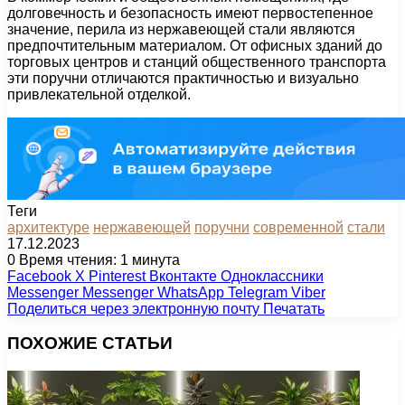
долговечность и безопасность имеют первостепенное
значение, перила из нержавеющей стали являются
предпочтительным материалом. От офисных зданий до
торговых центров и станций общественного транспорта
эти поручни отличаются практичностью и визуально
привлекательной отделкой.
Теги
архитектуре
нержавеющей
поручни
современной
стали
17.12.2023
0
Время чтения: 1 минута
Facebook
X
Pinterest
Вконтакте
Одноклассники
Messenger
Messenger
WhatsApp
Telegram
Viber
Поделиться через электронную почту
Печатать
ПОХОЖИЕ СТАТЬИ