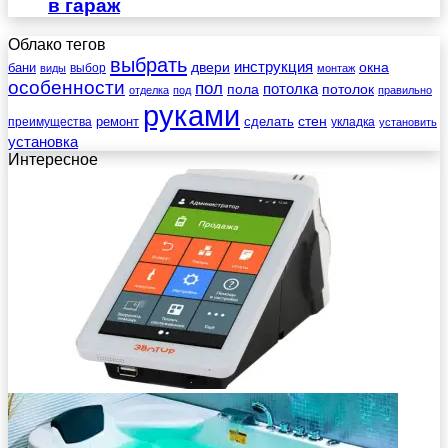
в гараж
Облако тегов
выбрать
инструкция
бани
двери
окна
виды
выбор
монтаж
особенности
пол
пола
потолка
потолок
отделка
под
правильно
руками
стен
ремонт
сделать
преимущества
укладка
установить
установка
Интересное