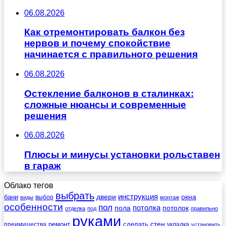
06.08.2026
Как отремонтировать балкон без
нервов и почему спокойствие
начинается с правильного решения
06.08.2026
Остекление балконов в сталинках:
сложные нюансы и современные
решения
06.08.2026
Плюсы и минусы установки рольставен
в гараж
Облако тегов
выбрать
инструкция
бани
двери
окна
виды
выбор
монтаж
особенности
пол
пола
потолка
потолок
отделка
под
правильно
руками
стен
ремонт
сделать
преимущества
укладка
установить