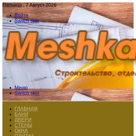
Пятница , 7 Август 2026
Войти
Switch skin
Меню
Switch skin
ГЛАВНАЯ
БАНИ
ДВЕРИ
СТЕНЫ
ОКНА