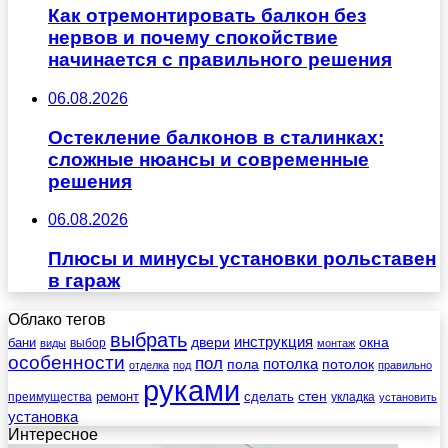
Как отремонтировать балкон без
нервов и почему спокойствие
начинается с правильного решения
06.08.2026
Остекление балконов в сталинках:
сложные нюансы и современные
решения
06.08.2026
Плюсы и минусы установки рольставен
в гараж
Облако тегов
выбрать
инструкция
бани
двери
окна
виды
выбор
монтаж
особенности
пол
пола
потолка
потолок
отделка
под
правильно
руками
стен
ремонт
сделать
преимущества
укладка
установить
установка
Интересное