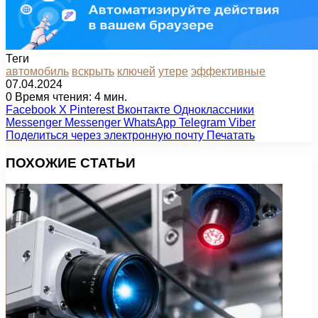
Теги
автомобиль
вскрыть
ключей
утере
эффективные
07.04.2024
0
Время чтения: 4 мин.
Facebook
X
Pinterest
Вконтакте
Одноклассники
Messenger
Messenger
WhatsApp
Telegram
Viber
Поделиться через электронную почту
Печатать
ПОХОЖИЕ СТАТЬИ