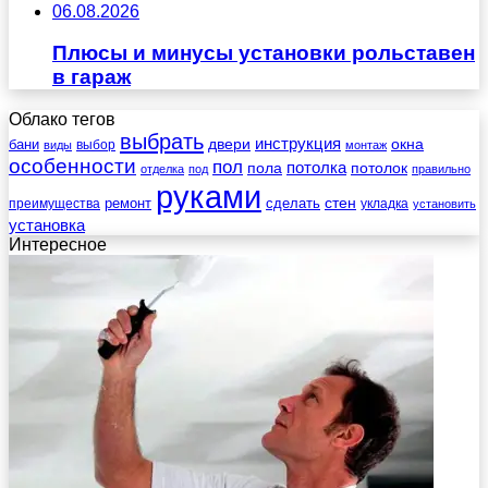
06.08.2026
Плюсы и минусы установки рольставен
в гараж
Облако тегов
выбрать
инструкция
бани
двери
окна
виды
выбор
монтаж
особенности
пол
пола
потолка
потолок
отделка
под
правильно
руками
стен
ремонт
сделать
преимущества
укладка
установить
установка
Интересное