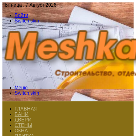
Пятница , 7 Август 2026
Войти
Switch skin
Меню
Switch skin
ГЛАВНАЯ
БАНИ
ДВЕРИ
СТЕНЫ
ОКНА