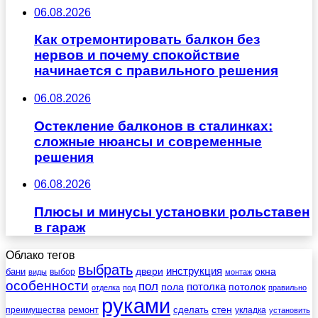
06.08.2026
Как отремонтировать балкон без
нервов и почему спокойствие
начинается с правильного решения
06.08.2026
Остекление балконов в сталинках:
сложные нюансы и современные
решения
06.08.2026
Плюсы и минусы установки рольставен
в гараж
Облако тегов
выбрать
инструкция
бани
двери
окна
виды
выбор
монтаж
особенности
пол
пола
потолка
потолок
отделка
под
правильно
руками
стен
ремонт
сделать
преимущества
укладка
установить