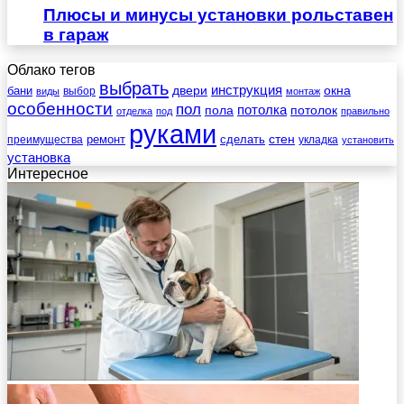
Плюсы и минусы установки рольставен
в гараж
Облако тегов
выбрать
инструкция
бани
двери
окна
виды
выбор
монтаж
особенности
пол
пола
потолка
потолок
отделка
под
правильно
руками
стен
ремонт
сделать
преимущества
укладка
установить
установка
Интересное