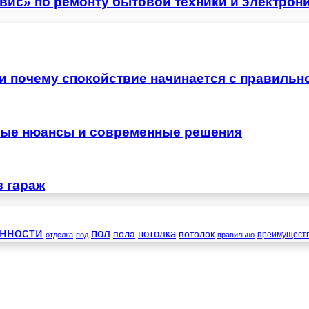
ис» по ремонту бытовой техники и электрон
 и почему спокойствие начинается с правильн
жные нюансы и современные решения
в гараж
нности
пол
пола
потолка
потолок
преимущест
отделка
под
правильно