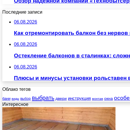
Обзор надежной компании «Технобытсерв
Последние записи
06.08.2026
Как отремонтировать балкон без нервов
06.08.2026
Остекление балконов в сталинках: сло
06.08.2026
Плюсы и минусы установки рольставен 
Облако тегов
выбрать
особе
инструкция
бани
двери
окна
виды
выбор
монтаж
Интересное