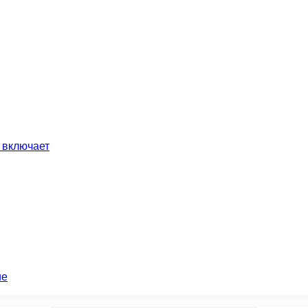
 включает
ие