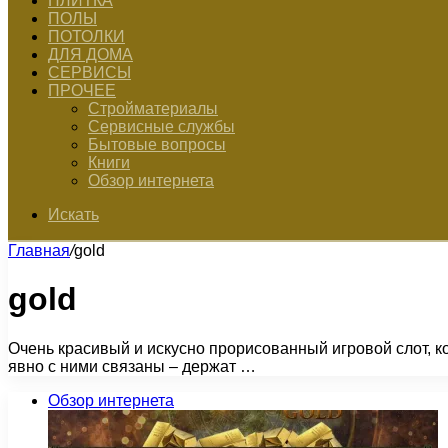
ПЛИТКА
ПОЛЫ
ПОТОЛКИ
ДЛЯ ДОМА
СЕРВИСЫ
ПРОЧЕЕ
Стройматериалы
Сервисные службы
Бытовые вопросы
Книги
Обзор интернета
Искать
Главная
/
gold
gold
Очень красивый и искусно прорисованный игровой слот, кот
явно с ними связаны – держат …
Обзор интернета