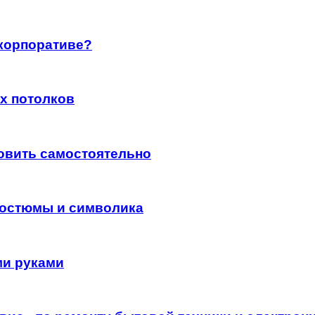
 корпоративе?
х потолков
новить самостоятельно
костюмы и символика
ми руками