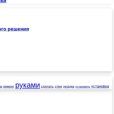
ики
ого решения
руками
установка
стен
ремонт
сделать
ва
укладка
установить