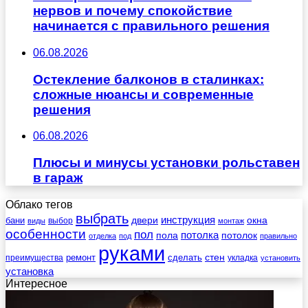
нервов и почему спокойствие
начинается с правильного решения
06.08.2026
Остекление балконов в сталинках:
сложные нюансы и современные
решения
06.08.2026
Плюсы и минусы установки рольставен
в гараж
Облако тегов
выбрать
инструкция
бани
двери
окна
виды
выбор
монтаж
особенности
пол
пола
потолка
потолок
отделка
под
правильно
руками
стен
ремонт
сделать
преимущества
укладка
установить
установка
Интересное