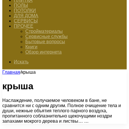
ПЛИТКА
ПОЛЫ
ПОТОЛКИ
ДЛЯ ДОМА
СЕРВИСЫ
ПРОЧЕЕ
Стройматериалы
Сервисные службы
Бытовые вопросы
Книги
Обзор интернета
Искать
Главная
/
крыша
крыша
Наслаждение, получаемое человеком в бане, не
сравнится ни с одним другим. Полное очищение тела и
души, нежные объятия теплого парного воздуха,
пропитанного соблазнительно щекочущими ноздри
запахами мокрого дерева и листвы… …