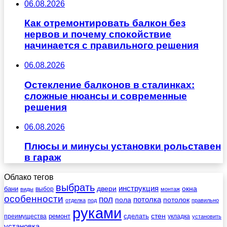
06.08.2026
Как отремонтировать балкон без
нервов и почему спокойствие
начинается с правильного решения
06.08.2026
Остекление балконов в сталинках:
сложные нюансы и современные
решения
06.08.2026
Плюсы и минусы установки рольставен
в гараж
Облако тегов
выбрать
инструкция
бани
двери
окна
виды
выбор
монтаж
особенности
пол
пола
потолка
потолок
отделка
под
правильно
руками
стен
ремонт
сделать
преимущества
укладка
установить
установка