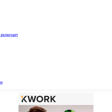
 включает
ие