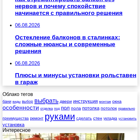
нервов и почему спокойствие
начинается с правильного решения
06.08.2026
Остекление балконов в сталинках:
сложные нюансы и современные
решения
06.08.2026
Плюсы и минусы установки рольставен
в гараж
Облако тегов
выбрать
инструкция
бани
двери
окна
виды
выбор
монтаж
особенности
пол
пола
потолка
потолок
отделка
под
правильно
руками
стен
ремонт
сделать
преимущества
укладка
установить
установка
Интересное