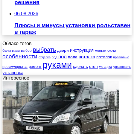
решения
06.08.2026
Плюсы и минусы установки рольставен
в гараж
Облако тегов
выбрать
инструкция
бани
двери
окна
виды
выбор
монтаж
особенности
пол
пола
потолка
потолок
отделка
под
правильно
руками
стен
ремонт
сделать
преимущества
укладка
установить
установка
Интересное