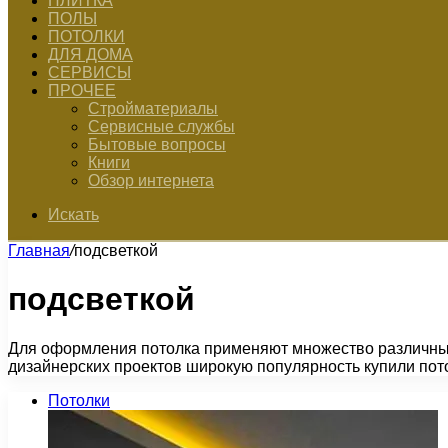
ПЛИТКА
ПОЛЫ
ПОТОЛКИ
ДЛЯ ДОМА
СЕРВИСЫ
ПРОЧЕЕ
Стройматериалы
Сервисные службы
Бытовые вопросы
Книги
Обзор интернета
Искать
Главная
/
подсветкой
подсветкой
Для оформления потолка применяют множество различных 
дизайнерских проектов широкую популярность купили пот
Потолки