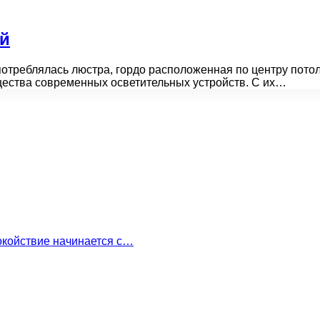
ой
отреблялась люстра, гордо расположенная по центру пото
щества современных осветительных устройств. С их…
окойствие начинается с…