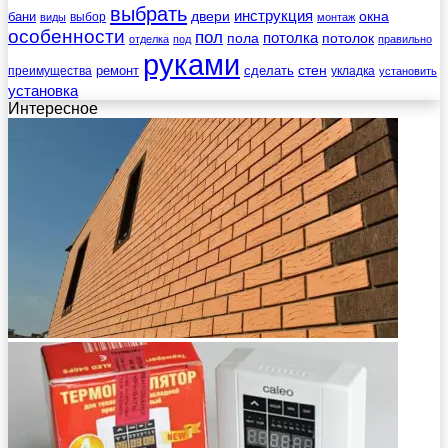
выбрать
инструкция
бани
двери
окна
виды
выбор
монтаж
особенности
пол
пола
потолка
потолок
отделка
под
правильно
руками
стен
ремонт
сделать
преимущества
укладка
установить
установка
Интересное