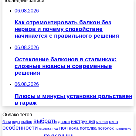
Последние записи
06.08.2026
Как отремонтировать балкон без
нервов и почему спокойствие
начинается с правильного решения
06.08.2026
Остекление балконов в сталинках:
сложные нюансы и современные
решения
06.08.2026
Плюсы и минусы установки рольставен
в гараж
Облако тегов
выбрать
инструкция
бани
двери
окна
виды
выбор
монтаж
особенности
пол
пола
потолка
потолок
отделка
под
правильно