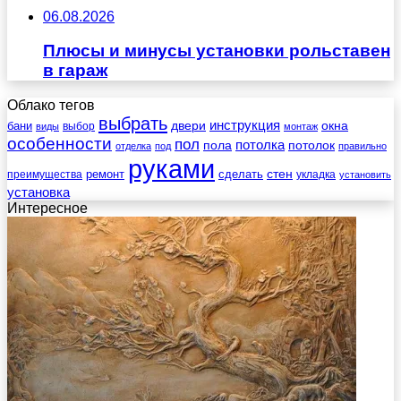
06.08.2026
Плюсы и минусы установки рольставен
в гараж
Облако тегов
выбрать
инструкция
бани
двери
окна
виды
выбор
монтаж
особенности
пол
пола
потолка
потолок
отделка
под
правильно
руками
стен
ремонт
сделать
преимущества
укладка
установить
установка
Интересное