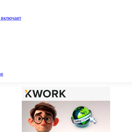
 включает
ие