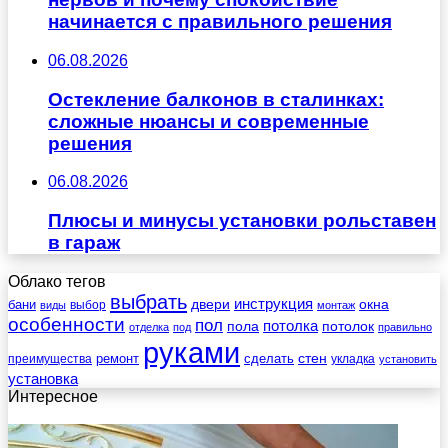
начинается с правильного решения
06.08.2026
Остекление балконов в сталинках:
сложные нюансы и современные
решения
06.08.2026
Плюсы и минусы установки рольставен
в гараж
Облако тегов
выбрать
инструкция
бани
двери
окна
виды
выбор
монтаж
особенности
пол
пола
потолка
потолок
отделка
под
правильно
руками
стен
ремонт
сделать
преимущества
укладка
установить
установка
Интересное