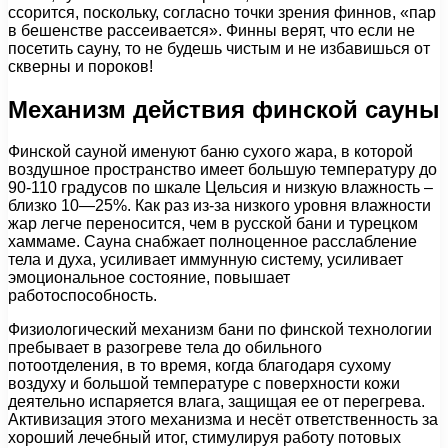
ссорится, поскольку, согласно точки зрения финнов, «пар
в бешенстве рассеивается». Финны верят, что если не
посетить сауну, то не будешь чистым и не избавишься от
скверны и пороков!
Механизм действия финской сауны
Финской сауной именуют баню сухого жара, в которой
воздушное пространство имеет большую температуру до
90-110 градусов по шкале Цельсия и низкую влажность –
близко 10—25%. Как раз из-за низкого уровня влажности
жар легче переносится, чем в русской бани и турецком
хаммаме. Сауна снабжает полноценное расслабление
тела и духа, усиливает иммунную систему, усиливает
эмоциональное состояние, повышает
работоспособность.
Физиологический механизм бани по финской технологии
пребывает в разогреве тела до обильного
потоотделения, в то время, когда благодаря сухому
воздуху и большой температуре с поверхности кожи
деятельно испаряется влага, защищая ее от перегрева.
Активизация этого механизма и несёт ответственность за
хороший лечебный итог, стимулируя работу потовых