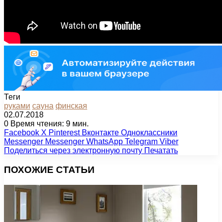
Теги
руками
сауна
финская
02.07.2018
0
Время чтения: 9 мин.
Facebook
X
Pinterest
Вконтакте
Одноклассники
Messenger
Messenger
WhatsApp
Telegram
Viber
Поделиться через электронную почту
Печатать
ПОХОЖИЕ СТАТЬИ