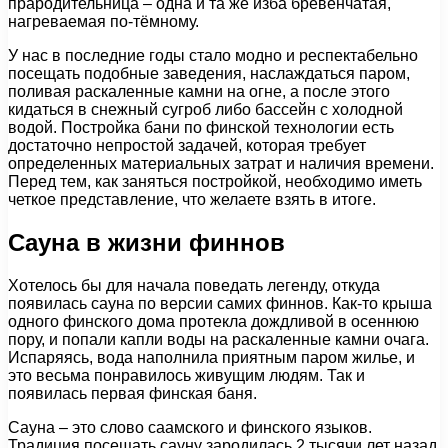
прародительница – одна и та же изба бревенчатая,
нагреваемая по-тёмному.
У нас в последние годы стало модно и респектабельно
посещать подобные заведения, наслаждаться паром,
поливая раскаленные камни на огне, а после этого
кидаться в снежный сугроб либо бассейн с холодной
водой. Постройка бани по финской технологии есть
достаточно непростой задачей, которая требует
определенных материальных затрат и наличия времени.
Перед тем, как заняться постройкой, необходимо иметь
четкое представление, что желаете взять в итоге.
Сауна в жизни финнов
Хотелось бы для начала поведать легенду, откуда
появилась сауна по версии самих финнов. Как-то крыша
одного финского дома протекла дождливой в осеннюю
пору, и попали капли воды на раскаленные камни очага.
Испаряясь, вода наполнила приятным паром жилье, и
это весьма понравилось живущим людям. Так и
появилась первая финская баня.
Сауна – это слово саамского и финского языков.
Традиция посещать сауну зародилась 2 тысячи лет назад