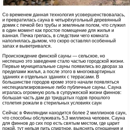
Со временем данная технология усовершенствовалась,
и превратилась сауна в четырёхугольный деревянный
домик с печкой без трубы и земляным полом, что служил
в один момент как простое помещение для жилья и
ванная. Печка грелась, в следствии чего комната
наполнялась дымом, что скоро оставлял особенный
запах и выветривался.
Происхождение финской сауны — сельское, но
неспешно это заведение стало частью городской жизни.
Первые муниципальные сауны появились во дворах за
пределами жилья, а после этого в многоквартирных
зданиях и отдельных зданиях с террасами. В
большинстве городов кроме этого начали появляться
неспециализированные либо публичные сауны. Сауна
игралась огромную роль в супружеской жизни финнов:
большая часть дам до тридцатых годов прошлого
столетия рожали в стерильных условиях саун
Сейчас в Финляндии находится более 2 миллионов саун,
что способны обслуживать 5,3 миллиона человек. Сауна
для финнов до сих пор есть святым местом, где царит
покой, тут нельзя пить спиртное, выяснять отношения и