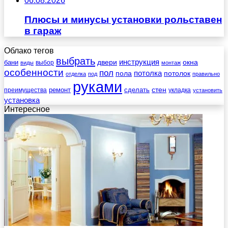
06.08.2026
Плюсы и минусы установки рольставен
в гараж
Облако тегов
выбрать
инструкция
бани
двери
окна
виды
выбор
монтаж
особенности
пол
пола
потолка
потолок
отделка
под
правильно
руками
стен
ремонт
сделать
преимущества
укладка
установить
установка
Интересное