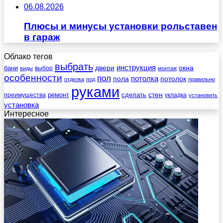
06.08.2026
Плюсы и минусы установки рольставен
в гараж
Облако тегов
выбрать
инструкция
бани
двери
окна
виды
выбор
монтаж
особенности
пол
пола
потолка
потолок
отделка
под
правильно
руками
стен
ремонт
сделать
преимущества
укладка
установить
установка
Интересное