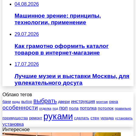
04.08.2026
Машинное зрение: принципы,
технологии, применение
29.07.2026
Как грамотно оформить каталог
товаров в интернет-магазине
17.07.2026
Лучшие музеи и выставки Москвы, для
увлекательного досуга
Облако тегов
выбрать
инструкция
бани
двери
окна
виды
выбор
монтаж
особенности
пол
пола
потолка
потолок
отделка
под
правильно
руками
стен
ремонт
сделать
преимущества
укладка
установить
установка
Интересное