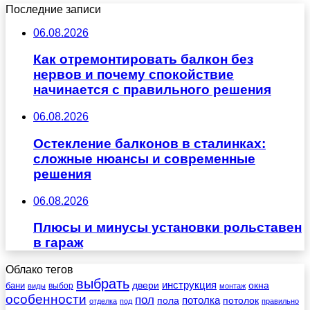
Последние записи
06.08.2026
Как отремонтировать балкон без
нервов и почему спокойствие
начинается с правильного решения
06.08.2026
Остекление балконов в сталинках:
сложные нюансы и современные
решения
06.08.2026
Плюсы и минусы установки рольставен
в гараж
Облако тегов
выбрать
инструкция
бани
двери
окна
виды
выбор
монтаж
особенности
пол
пола
потолка
потолок
отделка
под
правильно