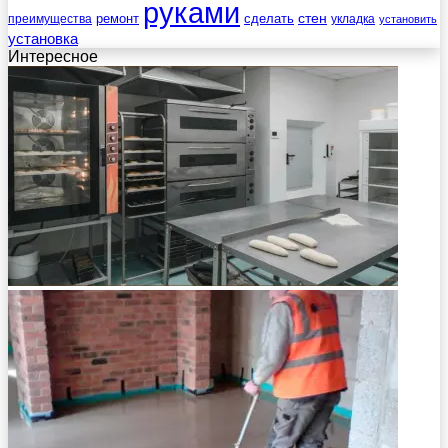
руками
стен
ремонт
сделать
преимущества
укладка
установить
установка
Интересное