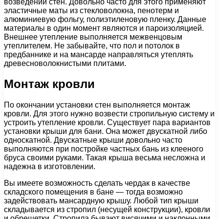
возведении стен. Довольно часто для этого применяют
эластичные маты из стекловолокна, пенотерм и
алюминиевую фольгу, полиэтиленовую пленку. Данные
материалы в один момент являются и пароизоляцией.
Внешнее утепление выполняется межвенцовым
утеплителем. Не забывайте, что пол и потолок в
предбаннике и на мансарде направляться утеплять
древесноволокнистыми плитами.
Монтаж кровли
По окончании установки стен выполняется монтаж
кровли. Для этого нужно возвести стропильную систему и
устроить утепление кровли. Существует пара вариантов
установки крыши для бани. Она может двускатной либо
односкатной. Двускатные крыши довольно часто
выполняются при постройке частных бань из клееного
бруса своими руками. Такая крыша весьма несложна и
надежна в изготовлении.
Вы имеете возможность сделать чердак в качестве
складского помещения в бане — тогда возможно
задействовать мансардную крышу. Любой тип крыши
складывается из стропил (несущей конструкции), кровли
и обрешетки. Стропила бывают висячими и наклонными.