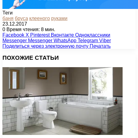
Теги
баня
бруса
клееного
руками
23.12.2017
0
Время чтения: 8 мин.
Facebook
X
Pinterest
Вконтакте
Одноклассники
Messenger
Messenger
WhatsApp
Telegram
Viber
Поделиться через электронную почту
Печатать
ПОХОЖИЕ СТАТЬИ