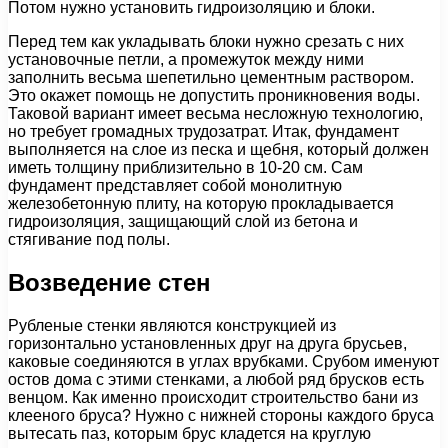
Потом нужно установить гидроизоляцию и блоки.
Перед тем как укладывать блоки нужно срезать с них
установочные петли, а промежуток между ними
заполнить весьма шепетильно цементным раствором.
Это окажет помощь не допустить проникновения воды.
Таковой вариант имеет весьма несложную технологию,
но требует громадных трудозатрат. Итак, фундамент
выполняется на слое из песка и щебня, который должен
иметь толщину приблизительно в 10-20 см. Сам
фундамент представляет собой монолитную
железобетонную плиту, на которую прокладывается
гидроизоляция, защищающий слой из бетона и
стягивание под полы.
Возведение стен
Рубленые стенки являются конструкцией из
горизонтально установленных друг на друга брусьев,
каковые соединяются в углах врубками. Срубом именуют
остов дома с этими стенками, а любой ряд брусков есть
венцом. Как именно происходит строительство бани из
клееного бруса? Нужно с нижней стороны каждого бруса
вытесать паз, которым брус кладется на круглую