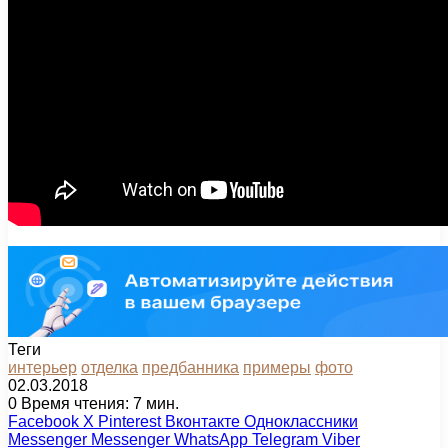
Теги
интерьер
отделка
предбанника
примеры
фото
02.03.2018
0
Время чтения: 7 мин.
Facebook
X
Pinterest
Вконтакте
Одноклассники
Messenger
Messenger
WhatsApp
Telegram
Viber