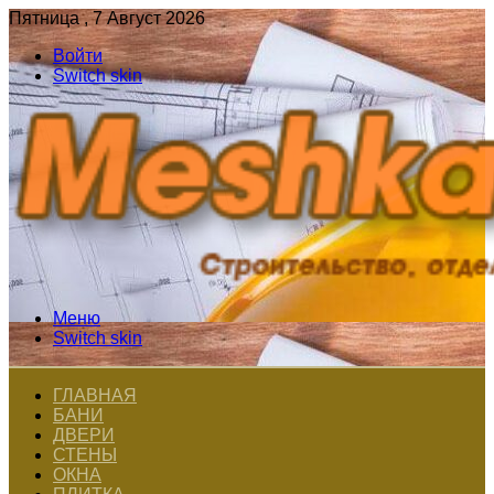
Пятница , 7 Август 2026
Войти
Switch skin
Меню
Switch skin
ГЛАВНАЯ
БАНИ
ДВЕРИ
СТЕНЫ
ОКНА