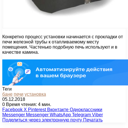
Конкретно процесс установки начинается с прокладки от
печи железной трубы к отапливаемому месту
помещения. Частенько подобную печь используют и в
качестве камина.
Теги
бане
печи
установка
05.12.2018
0
Время чтения: 4 мин.
Facebook
X
Pinterest
Вконтакте
Одноклассники
Messenger
Messenger
WhatsApp
Telegram
Viber
Поделиться через электронную почту
Печатать