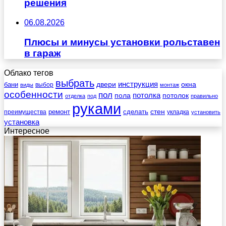
решения
06.08.2026
Плюсы и минусы установки рольставен
в гараж
Облако тегов
выбрать
инструкция
бани
двери
окна
виды
выбор
монтаж
особенности
пол
пола
потолка
потолок
отделка
под
правильно
руками
стен
ремонт
сделать
преимущества
укладка
установить
установка
Интересное