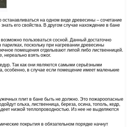
о останавливаться на одном виде древесины – сочетание
знать его свойства. В другом случае нахождение в бане
, возможно пользоваться сосной. Данный достаточно
в парилках, поскольку при нагревании древесины
моечное помещения отделывают липой либо лиственницей.
, нереально взять ожог.
цедур. Так как они являются самыми серьёзными
а, особенно, в случае если помещение имеет маленькие
ружечных плит в бане быть не должно. Это пожароопасные
ойдут ольха, лиственница, береза, осина, тополь, кедр,
ладеет низкой теплопроводностью. Из нее не выделяются
мические покрытия в обязательном порядке начнут