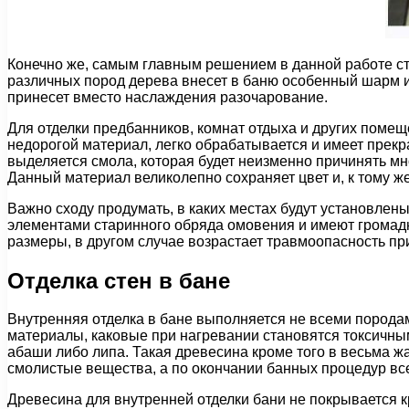
Конечно же, самым главным решением в данной работе ст
различных пород дерева внесет в баню особенный шарм и 
принесет вместо наслаждения разочарование.
Для отделки предбанников, комнат отдыха и других поме
недорогой материал, легко обрабатывается и имеет прекр
выделяется смола, которая будет неизменно причинять м
Данный материал великолепно сохраняет цвет и, к тому же
Важно сходу продумать, в каких местах будут установлен
элементами старинного обряда омовения и имеют громадн
размеры, в другом случае возрастает травмоопасность пр
Отделка стен в бане
Внутренняя отделка в бане выполняется не всеми порода
материалы, каковые при нагревании становятся токсичными
абаши либо липа. Такая древесина кроме того в весьма ж
смолистые вещества, а по окончании банных процедур вс
Древесина для внутренней отделки бани не покрывается к