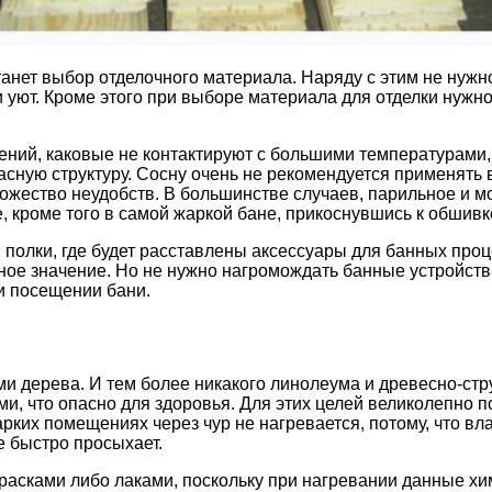
анет выбор отделочного материала. Наряду с этим не нужн
уют. Кроме этого при выборе материала для отделки нужно 
щений, каковые не контактируют с большими температурами
асную структуру. Сосну очень не рекомендуется применять 
ножество неудобств. В большинстве случаев, парильное и 
, кроме того в самой жаркой бане, прикоснувшись к обшивке
ы полки, где будет расставлены аксессуары для банных про
ое значение. Но не нужно нагромождать банные устройств
и посещении бани.
ми дерева. И тем более никакого линолеума и древесно-ст
, что опасно для здоровья. Для этих целей великолепно под
арких помещениях через чур не нагревается, потому, что в
е быстро просыхает.
расками либо лаками, поскольку при нагревании данные хи