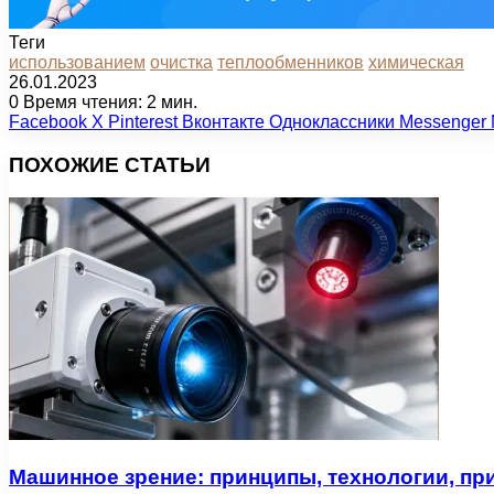
Теги
использованием
очистка
теплообменников
химическая
26.01.2023
0
Время чтения: 2 мин.
Facebook
X
Pinterest
Вконтакте
Одноклассники
Messenger
ПОХОЖИЕ СТАТЬИ
Машинное зрение: принципы, технологии, пр