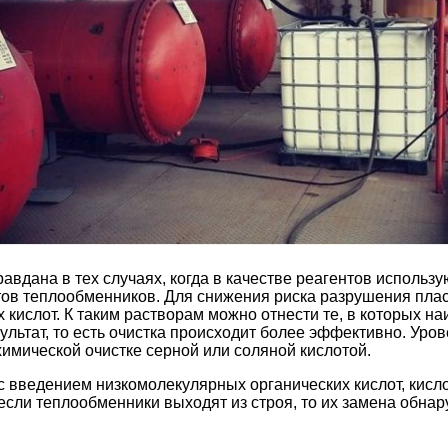
авдана в тех случаях, когда в качестве реагентов исполь
нтов теплообменников. Для снижения риска разрушения пла
кислот. К таким растворам можно отнести те, в которых н
льтат, то есть очистка происходит более эффективно. Уров
имической очистке серной или соляной кислотой.
введением низкомолекулярных органических кислот, кислотн
 если теплообменники выходят из строя, то их замена обн