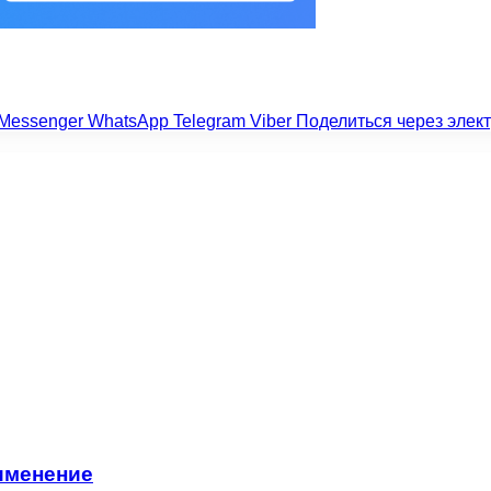
Messenger
WhatsApp
Telegram
Viber
Поделиться через элек
именение