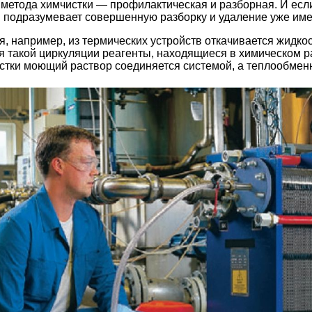
метода химчистки — профилактическая и разборная. И есл
й подразумевает совершенную разборку и удаление уже им
, например, из термических устройств откачивается жидко
я такой циркуляции реагенты, находящиеся в химическом р
истки моющий раствор соединяется системой, а теплообме