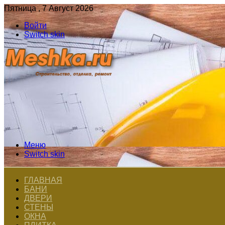
Пятница , 7 Август 2026
Войти
Switch skin
Меню
Switch skin
ГЛАВНАЯ
БАНИ
ДВЕРИ
СТЕНЫ
ОКНА