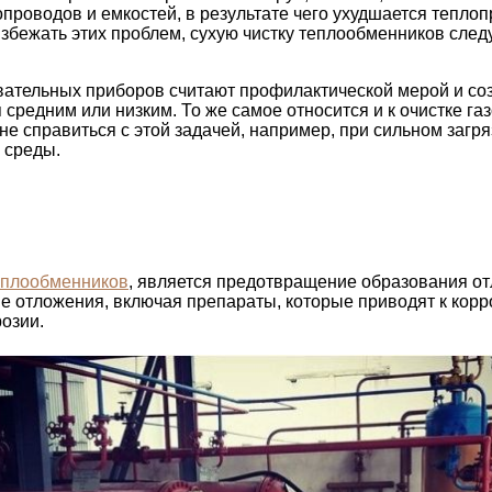
проводов и емкостей, в результате чего ухудшается тепло
бежать этих проблем, сухую чистку теплообменников следуе
тельных приборов считают профилактической мерой и созна
средним или низким. То же самое относится и к очистке га
 не справиться с этой задачей, например, при сильном заг
 среды.
еплообменников
, является предотвращение образования от
 отложения, включая препараты, которые приводят к корроз
озии.