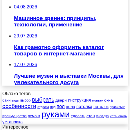
04.08.2026
Машинное зрение: принципы,
технологии, применение
29.07.2026
Как грамотно оформить каталог
товаров в интернет-магазине
17.07.2026
Лучшие музеи и выставки Москвы, для
увлекательного досуга
Облако тегов
выбрать
инструкция
бани
двери
окна
виды
выбор
монтаж
особенности
пол
пола
потолка
потолок
отделка
под
правильно
руками
стен
ремонт
сделать
преимущества
укладка
установить
установка
Интересное