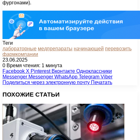
фургонами).
Теги
лабораторные
медпрепараты
начинающей
перевозить
фармкомпании
23.06.2025
0
Время чтения: 1 минута
Facebook
X
Pinterest
Вконтакте
Одноклассники
Messenger
Messenger
WhatsApp
Telegram
Viber
Поделиться через электронную почту
Печатать
ПОХОЖИЕ СТАТЬИ