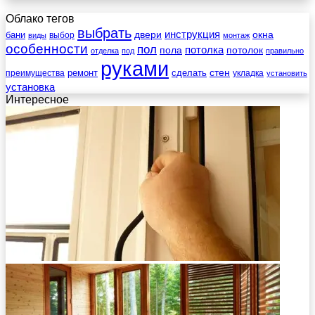
Облако тегов
выбрать
инструкция
бани
двери
окна
виды
выбор
монтаж
особенности
пол
пола
потолка
потолок
отделка
под
правильно
руками
стен
ремонт
сделать
преимущества
укладка
установить
установка
Интересное