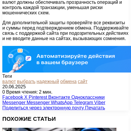
валют должны обеспечивать прозрачность операций и
контроль каждой транзакции, уменьшая риски
мошеннических схем.
Для дополнительной защиты проверяйте все реквизиты
и суммы перед подтверждением обмена. Поддерживайте
связь с поддержкой сайта при подозрительных действиях
и не вводите данные на сайтах, вызывающих сомнения.
Теги
валют
выбрать
надежный
обмена
сайт
20.06.2025
0
Время чтения: 2 мин.
Facebook
X
Pinterest
Вконтакте
Одноклассники
Messenger
Messenger
WhatsApp
Telegram
Viber
Поделиться через электронную почту
Печатать
ПОХОЖИЕ СТАТЬИ