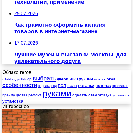
технологии, применение
29.07.2026
Как грамотно оформить каталог
товаров в интернет-магазине
17.07.2026
Лучшие музеи и выставки Москвы, для
увлекательного досуга
Облако тегов
выбрать
инструкция
бани
двери
окна
виды
выбор
монтаж
особенности
пол
пола
потолка
потолок
отделка
под
правильно
руками
стен
ремонт
сделать
преимущества
укладка
установить
установка
Интересное