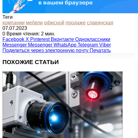
Теги
компании
мебели
офисной
продаже
славянская
07.07.2023
0
Время чтения: 2 мин.
Facebook
X
Pinterest
Вконтакте
Одноклассники
Messenger
Messenger
WhatsApp
Telegram
Viber
Поделиться через электронную почту
Печатать
ПОХОЖИЕ СТАТЬИ